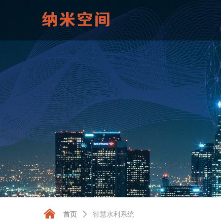
낀
首页
ꄲ
智慧水利系统