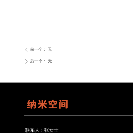
前一个：
无
ꄴ
后一个：
无
ꄲ
电话：18519461254
电话：18519461254
联系人：张女士